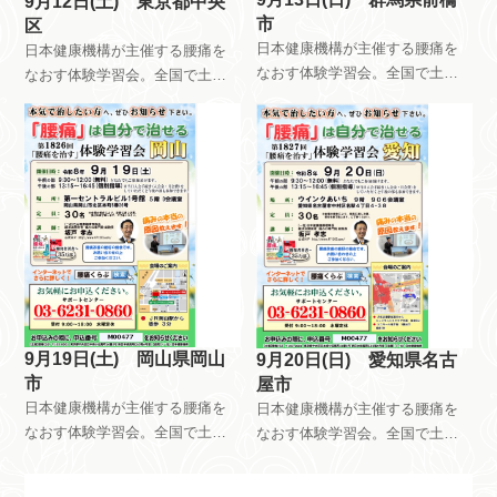
9月12日(土) 東京都中央
市
区
日本健康機構が主催する腰痛を
日本健康機構が主催する腰痛を
なおす体験学習会。全国で土曜
なおす体験学習会。全国で土曜
日日曜日祝日を使って、月8回以
日日曜日祝日を使って、月8回以
上開催しています。午前中はだ
上開催しています。午前中はだ
れが参加しても無料です。午後
れが参加しても無料です。午後
は会員限定で開催しています。
は会員限定で開催しています。
自分で慢性痛を治すためのメン
自分で慢性痛を治すためのメン
テナンス方法を指導していま
テナンス方法を指導していま
す。
す。
9月19日(土) 岡山県岡山
9月20日(日) 愛知県名古
市
屋市
日本健康機構が主催する腰痛を
日本健康機構が主催する腰痛を
なおす体験学習会。全国で土曜
なおす体験学習会。全国で土曜
日日曜日祝日を使って、月8回以
日日曜日祝日を使って、月8回以
上開催しています。午前中はだ
上開催しています。午前中はだ