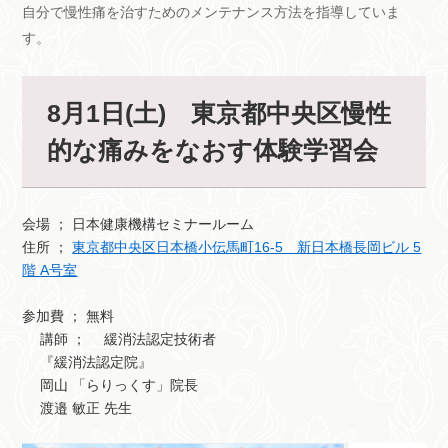
自分で慢性痛を治すためのメンテナンス方法を指導していま
す。
8月1日(土) 東京都中央区慢性
的な痛みをなおす体験学習会
会場 ； 日本健康機構セミナールーム
住所 ；
東京都中央区日本橋小伝馬町16-5 新日本橋長岡ビル 5
階 A号室
参加費 ； 無料
講師 ； 緩消法認定技術者
『緩消法認定院』
岡山 「らりっくす」院長
渡邉 敏正 先生