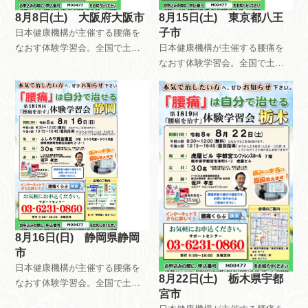
8月8日(土) 大阪府大阪市
8月15日(土) 東京都八王
子市
日本健康機構が主催する腰痛を
なおす体験学習会。全国で土曜
日本健康機構が主催する腰痛を
日日曜日祝日を使って、月8回以
なおす体験学習会。全国で土曜
上開催しています。午前中はだ
日日曜日祝日を使って、月8回以
れが参加しても無料です。午後
上開催しています。午前中はだ
は会員限定で開催しています。
れが参加しても無料です。午後
自分で慢性痛を治すためのメン
は会員限定で開催しています。
テナンス方法を指導していま
自分で慢性痛を治すためのメン
す。
テナンス方法を指導していま
す。
8月16日(日) 静岡県静岡
市
日本健康機構が主催する腰痛を
8月22日(土) 栃木県宇都
なおす体験学習会。全国で土曜
宮市
日日曜日祝日を使って、月8回以