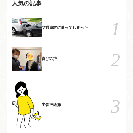
れが参加しても無料です。午後
人気の記事
れが参加しても無料です。午後
は会員限定で開催しています。
は会員限定で開催しています。
自分で慢性痛を治すためのメン
自分で慢性痛を治すためのメン
テナンス方法を指導していま
テナンス方法を指導していま
交通事故に遭ってしまった
す。
す。
喜びの声
坐骨神経痛