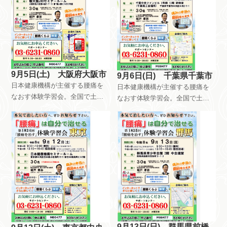
自分で慢性痛を治すためのメン
テナンス方法を指導していま
テナンス方法を指導していま
す。
す。
9月5日(土) 大阪府大阪市
9月6日(日) 千葉県千葉市
日本健康機構が主催する腰痛を
日本健康機構が主催する腰痛を
なおす体験学習会。全国で土曜
なおす体験学習会。全国で土曜
日日曜日祝日を使って、月8回以
日日曜日祝日を使って、月8回以
上開催しています。午前中はだ
上開催しています。午前中はだ
れが参加しても無料です。午後
れが参加しても無料です。午後
は会員限定で開催しています。
は会員限定で開催しています。
自分で慢性痛を治すためのメン
自分で慢性痛を治すためのメン
テナンス方法を指導していま
テナンス方法を指導していま
す。
す。
9月13日(日) 群馬県前橋