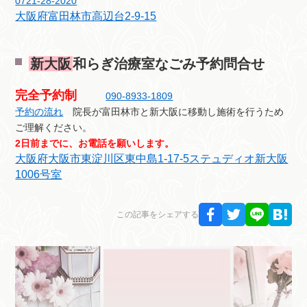
0721-28-2020
大阪府富田林市高辺台2-9-15
新大阪
和らぎ治療室なごみ予約問合せ
完全予約制
090-8933-1809
予約の流れ
院長が富田林市と新大阪に移動し施術を行うため
ご理解ください。
2日前までに、お電話を願いします。
大阪府大阪市東淀川区東中島1-17-5ステュディオ新大阪
1006号室
この記事をシェアする