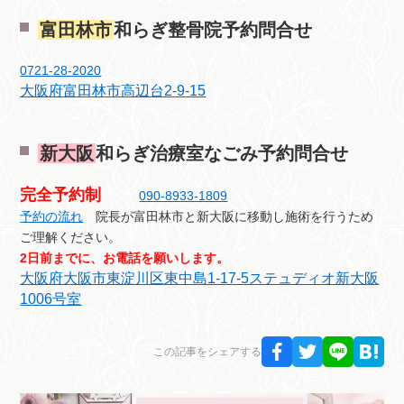
富田林市
和らぎ整骨院予約問合せ
0721-28-2020
大阪府富田林市高辺台2-9-15
新大阪
和らぎ治療室なごみ予約問合せ
完全予約制
090-8933-1809
予約の流れ
院長が富田林市と新大阪に移動し施術を行うため
ご理解ください。
2日前までに、お電話を願いします。
大阪府大阪市東淀川区東中島1-17-5ステュディオ新大阪
1006号室
この記事をシェアする