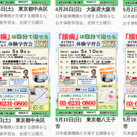
5日(土) 東京都中央区
4月26日(日) 大阪府大阪市
5月2
康機構が主催する腰痛をな
日本健康機構が主催する腰痛をな
日本健
験学習会。全国で土曜日日
おす体験学習会。全国で土曜日日
おす体
日を使って、月8回以上開催
曜日祝日を使って、月8回以上開催
曜日祝
ます。午前中はだれが参加
しています。午前中はだれが参加
してい
無料です。午後は会員限定
しても無料です。午後は会員限定
しても
しています。 自分で慢性痛
で開催しています。 自分で慢性痛
で開催
ためのメンテナンス方法を
を治すためのメンテナンス方法を
を治す
ています。
指導しています。
指導し
5月1
5月10日(日) 東京都八王子
日(土) 東京都中央区
市
市
康機構が主催する腰痛をな
日本健
日本健康機構が主催する腰痛をな
験学習会。全国で土曜日日