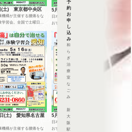
予
約
日(土) 東京都中央区
5月3日(日) 大阪府大阪市
お
康機構が主催する腰痛をな
日本健康機構が主催する腰痛をな
申
験学習会。全国で土曜日日
おす体験学習会。全国で土曜日日
し
日を使って、月8回以上開催
曜日祝日を使って、月8回以上開催
込
ます。午前中はだれが参加
しています。午前中はだれが参加
み
無料です。午後は会員限定
しても無料です。午後は会員限定
和
しています。 自分で慢性痛
で開催しています。 自分で慢性痛
ら
ためのメンテナンス方法を
を治すためのメンテナンス方法を
ぎ
ています。
指導しています。
治
療
室
な
ご
み
新
6日(土) 愛知県名古屋
5月17日(日) 岡山県岡山市
大
日本健康機構が主催する腰痛をな
阪
康機構が主催する腰痛をな
おす体験学習会。全国で土曜日日
駅