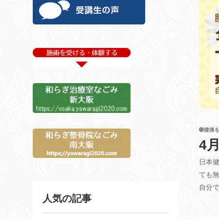
腰痛
4
日本
ても
自分
人気の記事