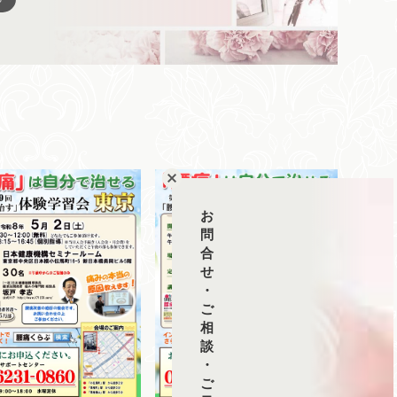
お
問
合
せ
・
ご
相
談
・
ご