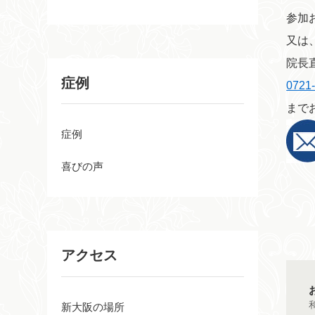
参加
又は
院長
症例
0721
まで
症例
喜びの声
アクセス
新大阪の場所