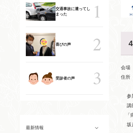
交通事故に遭ってし
まった
喜びの声
会場
住所
受診者の声
参加
講師
「痛
坂戸
最新情報