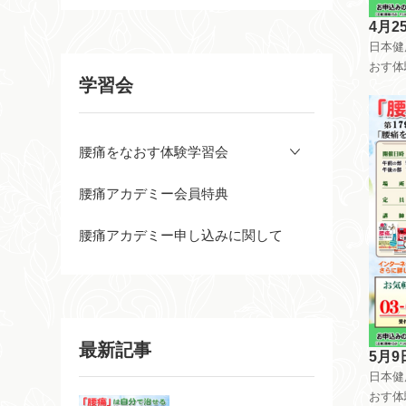
4月2
日本健
おす体
学習会
曜日祝
してい
しても
で開催
腰痛をなおす体験学習会
を治す
指導し
腰痛アカデミー会員特典
腰痛アカデミー申し込みに関して
最新記事
5月9
日本健
おす体