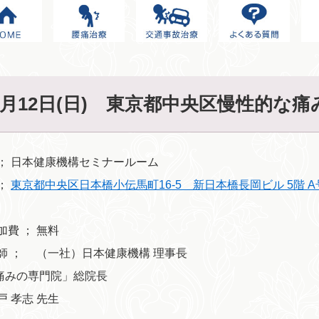
4月12日(日) 東京都中央区慢性的な
 ； 日本健康機構セミナールーム
 ；
東京都中央区日本橋小伝馬町16-5 新日本橋長岡ビル 5階 A
費 ； 無料
 ； （一社）日本健康機構 理事長
みの専門院」総院長
 孝志 先生