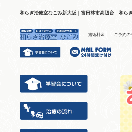
和らぎ治療室なごみ新大阪｜富田林市高辺台 和ら
施術料金
ご予約の