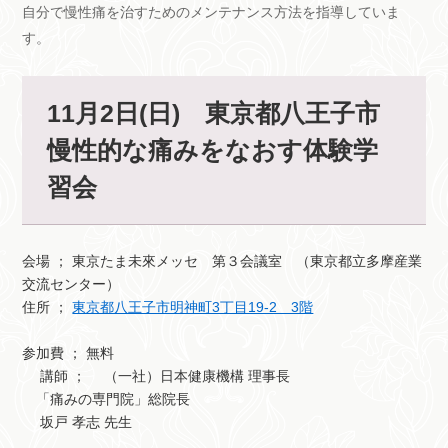
自分で慢性痛を治すためのメンテナンス方法を指導していま
す。
11月2日(日) 東京都八王子市
慢性的な痛みをなおす体験学
習会
会場 ； 東京たま未來メッセ 第３会議室 （東京都立多摩産業
交流センター）
住所 ；
東京都八王子市明神町3丁目19-2 3階
参加費 ； 無料
講師 ； （一社）日本健康機構 理事長
「痛みの専門院」総院長
坂戸 孝志 先生