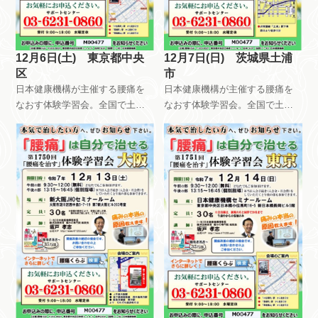
12月6日(土) 東京都中央
12月7日(日) 茨城県土浦
区
市
日本健康機構が主催する腰痛を
日本健康機構が主催する腰痛を
なおす体験学習会。全国で土曜
なおす体験学習会。全国で土曜
日日曜日祝日を使って、月8回以
日日曜日祝日を使って、月8回以
上開催しています。午前中はだ
上開催しています。午前中はだ
れが参加しても無料です。午後
れが参加しても無料です。午後
は会員限定で開催しています。
は会員限定で開催しています。
自分で慢性痛を治すためのメン
自分で慢性痛を治すためのメン
テナンス方法を指導していま
テナンス方法を指導していま
す。
す。