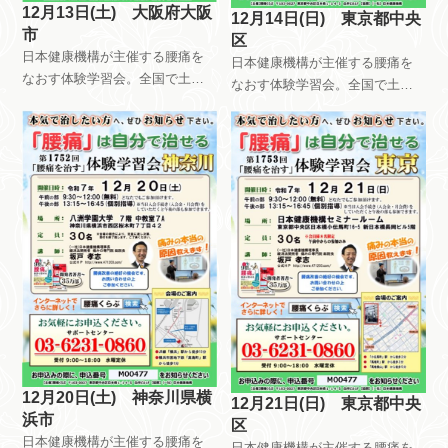
12月13日(土) 大阪府大阪
12月14日(日) 東京都中央
市
区
日本健康機構が主催する腰痛を
日本健康機構が主催する腰痛を
なおす体験学習会。全国で土曜
なおす体験学習会。全国で土曜
日日曜日祝日を使って、月8回以
日日曜日祝日を使って、月8回以
上開催しています。午前中はだ
上開催しています。午前中はだ
れが参加しても無料です。午後
れが参加しても無料です。午後
は会員限定で開催しています。
は会員限定で開催しています。
自分で慢性痛を治すためのメン
自分で慢性痛を治すためのメン
テナンス方法を指導していま
テナンス方法を指導していま
す。
す。
12月20日(土) 神奈川県横
12月21日(日) 東京都中央
浜市
区
日本健康機構が主催する腰痛を
日本健康機構が主催する腰痛を