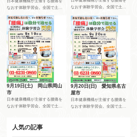
日本健康機構が主催する腰痛を
日本健康機構が主催する腰痛を
なおす体験学習会。全国で土曜
なおす体験学習会。全国で土曜
日日曜日祝日を使って、月8回以
日日曜日祝日を使って、月8回以
上開催しています。午前中はだ
上開催しています。午前中はだ
れが参加しても無料です。午後
れが参加しても無料です。午後
は会員限定で開催しています。
は会員限定で開催しています。
自分で慢性痛を治すためのメン
自分で慢性痛を治すためのメン
テナンス方法を指導していま
テナンス方法を指導していま
す。
す。
9月19日(土) 岡山県岡山
9月20日(日) 愛知県名古
市
屋市
日本健康機構が主催する腰痛を
日本健康機構が主催する腰痛を
なおす体験学習会。全国で土曜
なおす体験学習会。全国で土曜
日日曜日祝日を使って、月8回以
日日曜日祝日を使って、月8回以
上開催しています。午前中はだ
上開催しています。午前中はだ
れが参加しても無料です。午後
人気の記事
れが参加しても無料です。午後
は会員限定で開催しています。
は会員限定で開催しています。