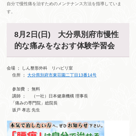
自分で慢性痛を治すためのメンテナンス方法を指導していま
す。
8月2日(日) 大分県別府市慢性
的な痛みをなおす体験学習会
会場 ； しん整形外科 リハビリ室
住所 ；
大分県別府市東荘園二丁目13番14号
参加費 ； 無料
講師 ； （一社）日本健康機構 理事長
「痛みの専門院」総院長
坂戸 孝志 先生