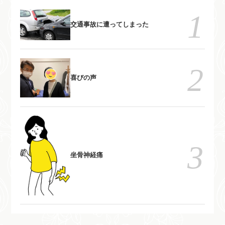
自分で慢性痛を治すためのメン
自分で慢性痛を治すためのメン
テナンス方法を指導していま
テナンス方法を指導していま
交通事故に遭ってしまった
す。
す。
喜びの声
坐骨神経痛