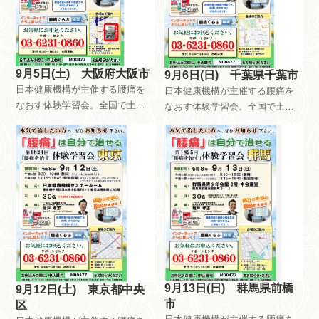
す。
9月5日(土) 大阪府大阪市
9月6日(日) 千葉県千葉市
日本健康機構が主催する腰痛を
日本健康機構が主催する腰痛を
なおす体験学習会。全国で土曜
なおす体験学習会。全国で土曜
日日曜日祝日を使って、月8回以
日日曜日祝日を使って、月8回以
上開催しています。午前中はだ
上開催しています。午前中はだ
れが参加しても無料です。午後
れが参加しても無料です。午後
は会員限定で開催しています。
は会員限定で開催しています。
自分で慢性痛を治すためのメン
自分で慢性痛を治すためのメン
テナンス方法を指導していま
テナンス方法を指導していま
す。
す。
9月13日(日) 群馬県前橋
9月12日(土) 東京都中央
市
区