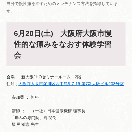
自分で慢性痛を治すためのメンテナンス方法を指導していま
す。
6月20日(土) 大阪府大阪市慢
性的な痛みをなおす体験学習
会
会場 ； 新大阪JHOセミナールーム 2階
住所 ;
大阪府大阪市淀川区西中島5-7-19 第7新大阪ビル203号室
参加費 ； 無料
講師 ； （一社）日本健康機構 理事長
「痛みの専門院」総院長
坂戸 孝志 先生