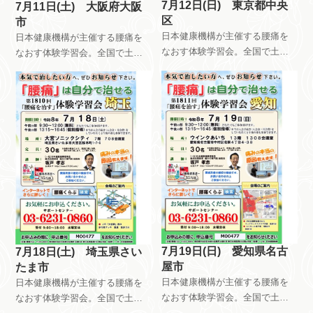
7月12日(日) 東京都中央
7月11日(土) 大阪府大阪
区
市
日本健康機構が主催する腰痛を
日本健康機構が主催する腰痛を
なおす体験学習会。全国で土曜
なおす体験学習会。全国で土曜
日日曜日祝日を使って、月8回以
日日曜日祝日を使って、月8回以
上開催しています。午前中はだ
上開催しています。午前中はだ
れが参加しても無料です。午後
れが参加しても無料です。午後
は会員限定で開催しています。
は会員限定で開催しています。
自分で慢性痛を治すためのメン
自分で慢性痛を治すためのメン
テナンス方法を指導していま
テナンス方法を指導していま
す。
す。
7月19日(日) 愛知県名古
7月18日(土) 埼玉県さい
屋市
たま市
日本健康機構が主催する腰痛を
日本健康機構が主催する腰痛を
なおす体験学習会。全国で土曜
なおす体験学習会。全国で土曜
日日曜日祝日を使って、月8回以