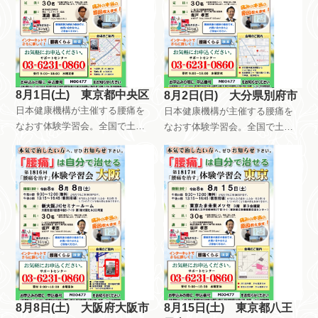
テナンス方法を指導していま
テナンス方法を指導していま
す。
す。
8月1日(土) 東京都中央区
8月2日(日) 大分県別府市
日本健康機構が主催する腰痛を
日本健康機構が主催する腰痛を
なおす体験学習会。全国で土曜
なおす体験学習会。全国で土曜
日日曜日祝日を使って、月8回以
日日曜日祝日を使って、月8回以
上開催しています。午前中はだ
上開催しています。午前中はだ
れが参加しても無料です。午後
れが参加しても無料です。午後
は会員限定で開催しています。
は会員限定で開催しています。
自分で慢性痛を治すためのメン
自分で慢性痛を治すためのメン
テナンス方法を指導していま
テナンス方法を指導していま
す。
す。
8月8日(土) 大阪府大阪市
8月15日(土) 東京都八王