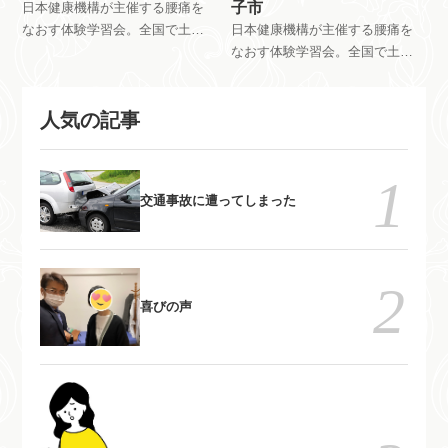
子市
日本健康機構が主催する腰痛を
なおす体験学習会。全国で土曜
日本健康機構が主催する腰痛を
日日曜日祝日を使って、月8回以
なおす体験学習会。全国で土曜
上開催しています。午前中はだ
日日曜日祝日を使って、月8回以
れが参加しても無料です。午後
上開催しています。午前中はだ
人気の記事
は会員限定で開催しています。
れが参加しても無料です。午後
自分で慢性痛を治すためのメン
は会員限定で開催しています。
テナンス方法を指導していま
自分で慢性痛を治すためのメン
す。
テナンス方法を指導していま
交通事故に遭ってしまった
す。
喜びの声